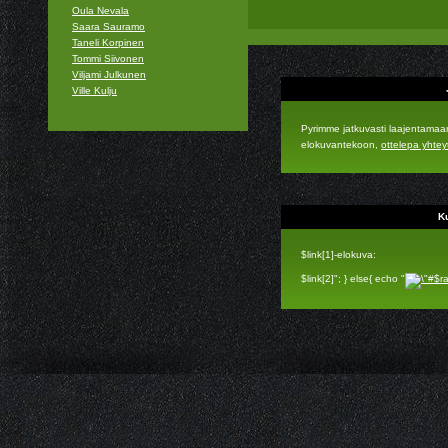
Oula Nevala
Saara Sauramo
Taneli Korpinen
Tommi Siivonen
Viljami Julkunen
Ville Kulju
Pyrimme jatkuvasti laajentama
elokuvantekoon,
ottelepa yhtey
Ku
$link[1]-elokuva:
$link[2]"; } else{ echo "