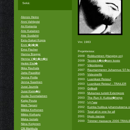
Sekä:
Alonzo Heino
Anni Vahlqvist
Ari Kiviranta
Arto Katainen
Atte Susilahti
Eetu-Sakari Kopra
Vm: 1983
Enni �ij�l�
Erno Fischer
Projekteissa:
Hanna Bragge
2009
-
Roikkuminen (Hanging on)
Henna V�h�m�ki
2009
-
Teosto-k�rp�sen kosto
Heikki Elsil�
2007
-
Viikonloppu
Ilkka Rauhala
2007
-
Raumanmeren Juhannus '07-fes
Jatta Paasikivi
2005
-
Videotreffit
Jenna Potila
2003
-
Luanikast Reissu!
Jenna Saarinen
2003
-
Luanikast Reissu! - TRAILER
Jussi Jaurola
2003
-
Grilliralli
Jussi Kivim�ki
2003
-
Mukamas turistit Extempore
Juulia Suomalainen
2003
-
The Run II: Kukkal�hetys
Katja Pouta
2002
-
)-(+^ww
Matti Tapani
2002
-
Kuinka hukkua juhannuksena o
Miikka Korhonen
2001
-
Total all in one for all
Mikko Kiviharju
2001
-
Hyvin menee
Miska Isotalo
2000
-
Trimmer massacre 2000 TRAIL
Niina Korjonen
Olli Markkula