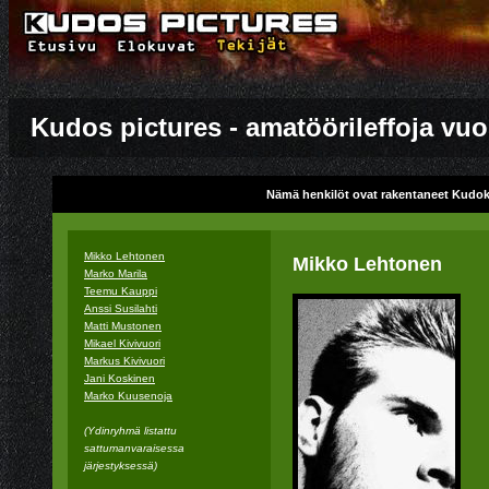
Kudos pictures - amatöörileffoja vuo
Nämä henkilöt ovat rakentaneet Kudo
Mikko Lehtonen
Mikko Lehtonen
Marko Marila
Teemu Kauppi
Anssi Susilahti
Matti Mustonen
Mikael Kivivuori
Markus Kivivuori
Jani Koskinen
Marko Kuusenoja
(Ydinryhmä listattu
sattumanvaraisessa
järjestyksessä)