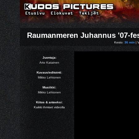
Raumanmeren Juhannus '07-fes
Kesto:
36 min
| 
Juontaja:
Arto Katainen
Kuvaus/editointi:
Mikko Lehtonen
Musiikki:
Mikko Lehtonen
Kiitos & anteeksi:
Kaikki ihmiset videolla