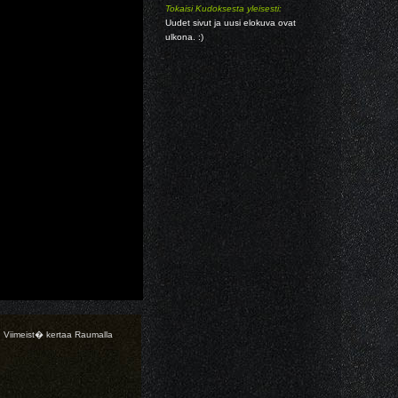
Tokaisi Kudoksesta yleisesti:
Uudet sivut ja uusi elokuva ovat
ulkona. :)
 Viimeist� kertaa Raumalla