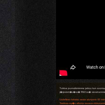
Tutkiva journalismimme jatkuu kun suun
j�rjestett�v�ss� RMJ:ss� vierainamme mm.
Uudelleen leikattu versio alunperin 60 minuu
Tsekkaa my�s aihetta sivuava elokuva