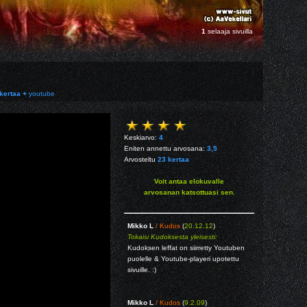
1
selaaja sivuilla
kertaa +
youtube
Keskiarvo:
4
Eniten annettu arvosana:
3,5
Arvosteltu
23 kertaa
Voit antaa elokuvalle
arvosanan katsottuasi sen.
Mikko L
/ Kudos
(
20.12.12
)
Tokaisi Kudoksesta yleisesti:
Kudoksen leffat on siirretty Youtuben
puolelle & Youtube-playeri upotettu
sivuille. :)
Mikko L
/ Kudos
(
9.2.09
)