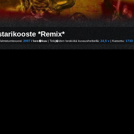
tarikooste *Remix*
Valmistumisvuosi:
2007
/ kes�kuu
| Tekij�iden keski-ikä kuvaushetkellä:
24,5 v
| Katsottu:
1733 