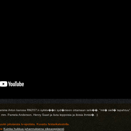
taamme Arton kanssa RMJ'07:n sykkiv��n syd�meen ottamaan selv��, "mit� siell� tapahtuu".
 Pamela Anderson, Henry Saari ja liuta leppoisia ja iloisia ihmisi�. :)
tin pituisesta tv-spotista. Kuvattu festarikalustolla.
mme
Kuinka hukkua juhannuksena oikeaoppisesti
.