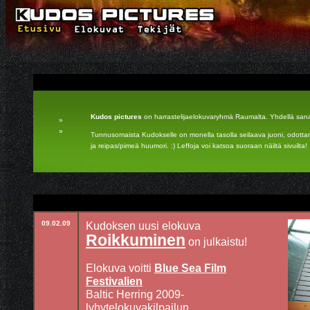
Kudos pictures
on harrastelijaelokuvaryhmä Raumalta. Yhdellä sana
»
»
Tunnusomaista Kudokselle on monella tasolla seilaava juoni, odott
ja reipas/pimeä huumori. :) Leffoja voi katsoa suoraan näiltä sivuilta!
09.02.09
Kudoksen uusi elokuva
Roikkuminen
on julkaistu!
Elokuva voitti
Blue Sea Film
Festivalien
Baltic Herring 2009-
lyhytelokuvakilpailun