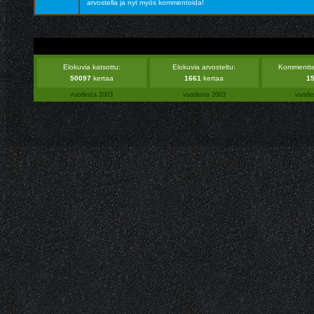
arvostella ja nyt myös kommentoida!
Elokuvia katsottu:
Elokuvia arvosteltu:
Kommentteja
50097
kertaa
1661
kertaa
1
vuodesta 2003
vuodesta 2003
vuode