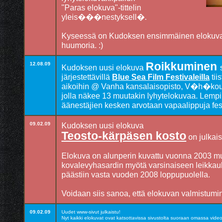
"Paras elokuva"-tittelin
yleis���nestyksell�.
Kyseessä on Kudoksen ensimmäinen elokuva j
huumoria. :)
Roikkuminen
12.08.09
Kudoksen uusi elokuva
järjestettävillä
Blue Sea Film Festivaleilla
tii
aikoihin @ Vanha kansalaisopisto, V�h�kouluk
jolla näkee 13 muutakin lyhytelokuvaa. Lempil
äänestäjien kesken arvotaan vapaalippuja fest
09.02.09
Kudoksen uusi elokuva
Teosto-kärpäsen kosto
on julkais
Elokuva on alunperin kuvattu vuonna 2003 mu
kovalevyhasardin myötä varsinaiseen leikka
päästiin vasta vuoden 2008 loppupuolella.
Voidaan siis sanoa, että elokuvan valmistumine
09.02.09
Uudet www-sivut julkaistu!
Nyt kaikki elokuvat ovat katsottavissa sivustolta suoraan omassa vid